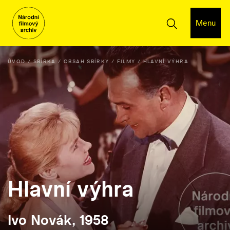
Menu
ÚVOD
SBÍRKA
OBSAH SBÍRKY
FILMY
HLAVNÍ VÝHRA
Hlavní výhra
Ivo Novák, 1958