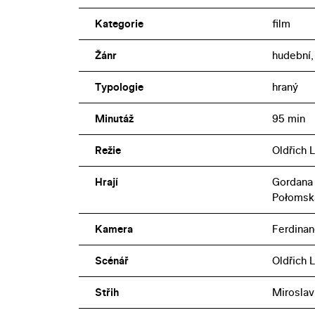
Kategorie
film
Žánr
hudební
Typologie
hraný
Minutáž
95 min
Režie
Oldřich 
Hrají
Gordana 
Połomsk
Kamera
Ferdina
Scénář
Oldřich L
Střih
Miroslav