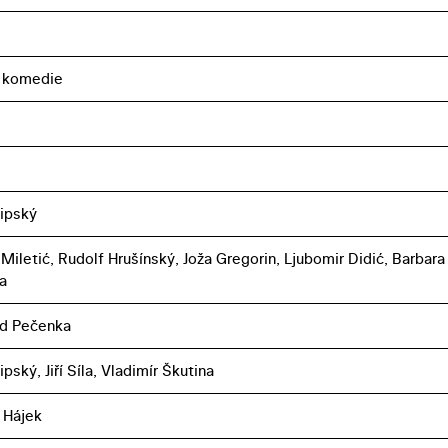
, komedie
Lipský
Miletić, Rudolf Hrušínský, Joža Gregorin, Ljubomir Didić, Barbara
a
nd Pečenka
ipský, Jiří Síla, Vladimír Škutina
 Hájek