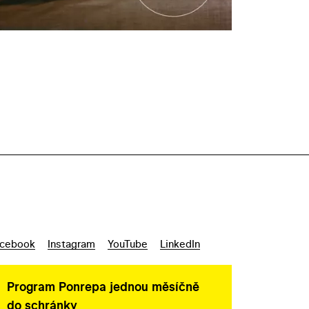
cebook
Instagram
YouTube
LinkedIn
Program Ponrepa jednou měsíčně
do schránky