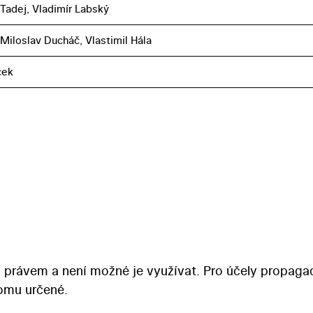
 Tadej, Vladimír Labský
, Miloslav Ducháč, Vlastimil Hála
ček
 právem a není možné je využívat. Pro účely propaga
tomu určené.