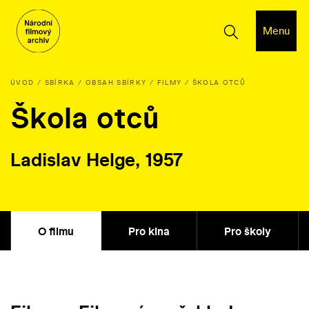
Menu
ÚVOD
SBÍRKA
OBSAH SBÍRKY
FILMY
ŠKOLA OTCŮ
Škola otců
Ladislav Helge, 1957
O filmu
Pro kina
Pro školy