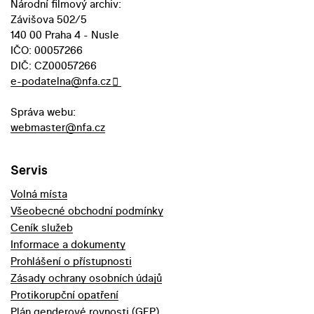
Národní filmový archiv:
Závišova 502/5
140 00 Praha 4 - Nusle
IČO: 00057266
DIČ: CZ00057266
e-podatelna@nfa.cz
Správa webu:
webmaster@nfa.cz
Servis
Volná místa
Všeobecné obchodní podmínky
Ceník služeb
Informace a dokumenty
Prohlášení o přístupnosti
Zásady ochrany osobních údajů
Protikorupční opatření
Plán genderové rovnosti (GEP)