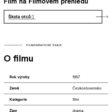
Film na Filmovém přehledu
Škola otců
FILMOGRAFICKÉ ÚDAJE
O filmu
Rok výroby
1957
Země
Československo
Kategorie
film
Žánr
drama,