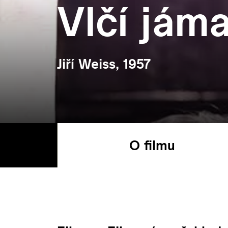
Vlčí jám
Jiří Weiss, 1957
O filmu