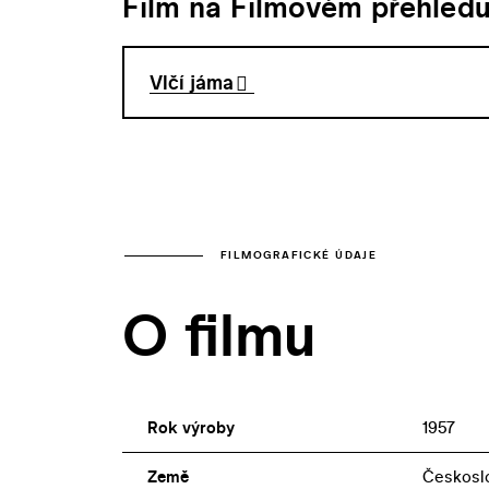
Film na Filmovém přehled
Vlčí jáma
FILMOGRAFICKÉ ÚDAJE
O filmu
Rok výroby
1957
Země
Českosl