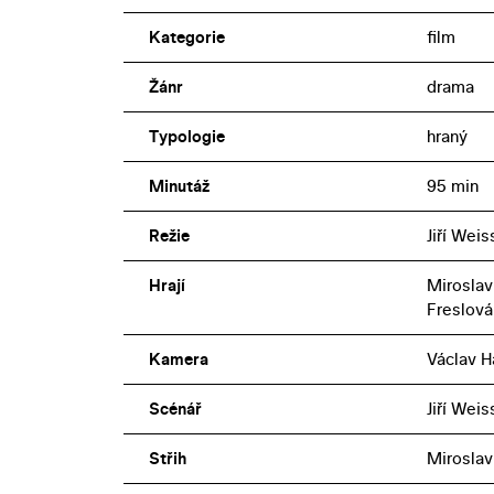
Kategorie
film
Žánr
drama
Typologie
hraný
Minutáž
95 min
Režie
Jiří Weis
Hrají
Miroslav 
Freslová
Kamera
Václav H
Scénář
Jiří Weis
Střih
Miroslav