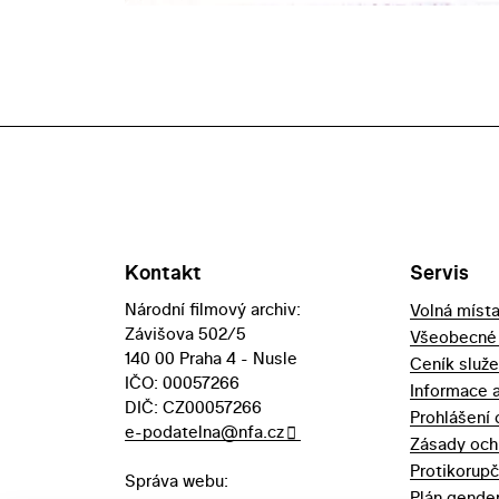
Kontakt
Servis
Národní filmový archiv:
Volná míst
Závišova 502/5
Všeobecné
140 00 Praha 4 - Nusle
Ceník služ
IČO: 00057266
Informace 
DIČ: CZ00057266
Prohlášení 
e-podatelna@nfa.cz
Zásady och
Protikorupč
Správa webu:
Plán gender