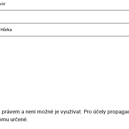
vor
 Hůrka
 právem a není možné je využívat. Pro účely propaga
tomu určené.