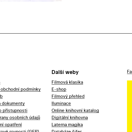
Další weby
Fa
a
Filmová klasika
 obchodní podmínky
E-shop
eb
Filmový přehled
a dokumenty
Iluminace
o přístupnosti
Online knihovní katalog
rany osobních údajů
Digitální knihovna
ní opatření
Laterna magika
ové rovnosti (GEP)
Databáze šifer