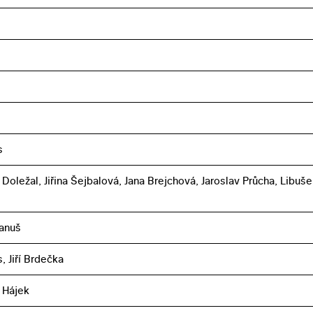
s
Doležal, Jiřina Šejbalová, Jana Brejchová, Jaroslav Průcha, Libuše
anuš
s, Jiří Brdečka
 Hájek