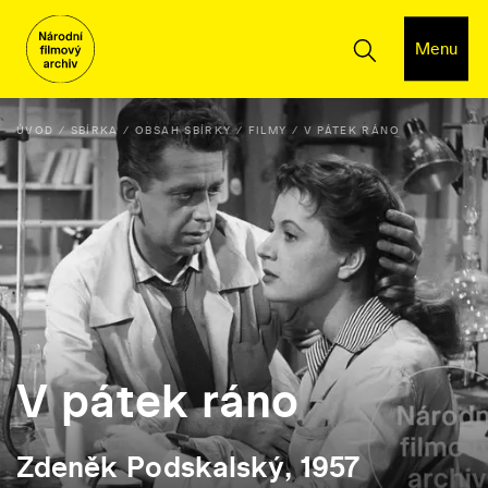
Menu
ÚVOD
SBÍRKA
OBSAH SBÍRKY
FILMY
V PÁTEK RÁNO
V pátek ráno
Zdeněk Podskalský, 1957