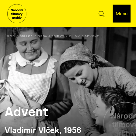
Menu
ÚVOD
SBÍRKA
OBSAH SBÍRKY
FILMY
ADVENT
Advent
Vladimír Vlček, 1956