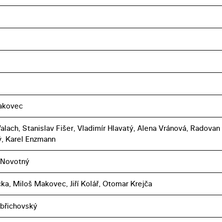
akovec
alach, Stanislav Fišer, Vladimír Hlavatý, Alena Vránová, Radovan
, Karel Enzmann
 Novotný
čka, Miloš Makovec, Jiří Kolář, Otomar Krejča
břichovský