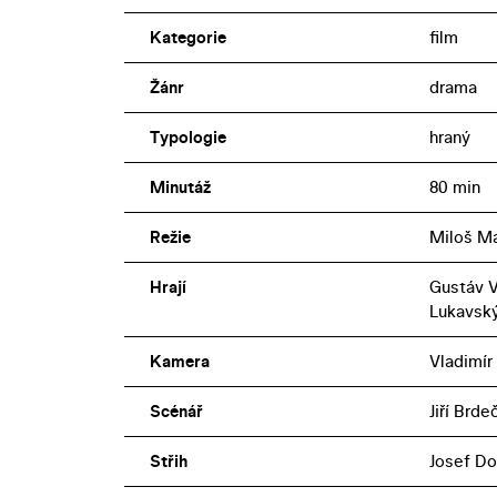
Kategorie
film
Žánr
drama
Typologie
hraný
Minutáž
80 min
Režie
Miloš M
Hrají
Gustáv V
Lukavský
Kamera
Vladimír
Scénář
Jiří Brde
Střih
Josef Do