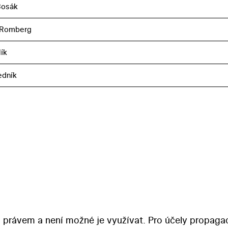
Bosák
 Romberg
ík
edník
 právem a není možné je využívat. Pro účely propaga