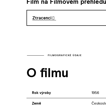
Film na Filmovém přehled
Ztracenci
FILMOGRAFICKÉ ÚDAJE
O filmu
Rok výroby
1956
Země
Českosl