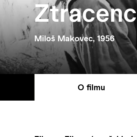
Ztracenc
Miloš Makovec, 1956
O filmu