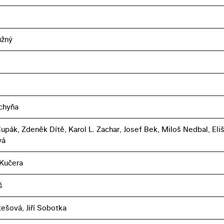
užný
chyňa
upák, Zdeněk Dítě, Karol L. Zachar, Josef Bek, Miloš Nedbal, Eli
vá
 Kučera
š
ešová, Jiří Sobotka