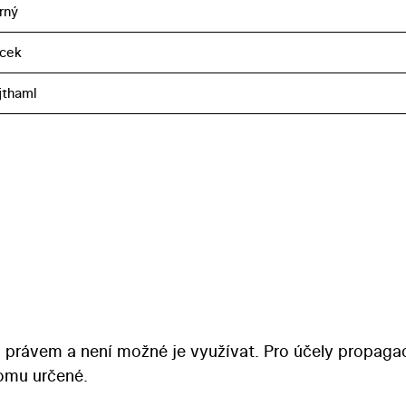
rný
acek
jthaml
 právem a není možné je využívat. Pro účely propaga
tomu určené.