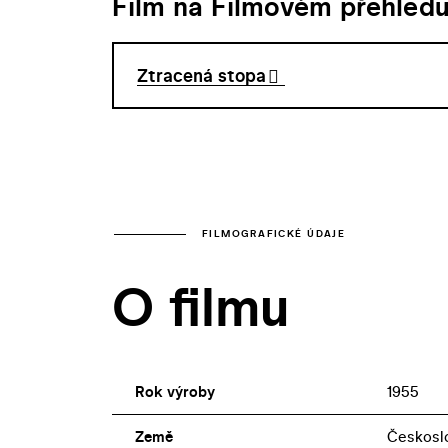
Film na Filmovém přehled
Ztracená stopa
FILMOGRAFICKÉ ÚDAJE
O filmu
Rok výroby
1955
Země
Českosl