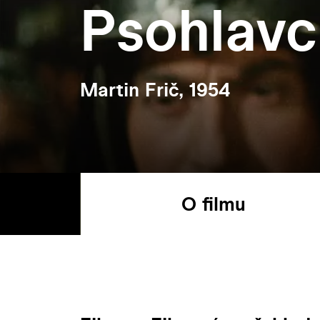
Psohlavc
Martin Frič, 1954
O filmu