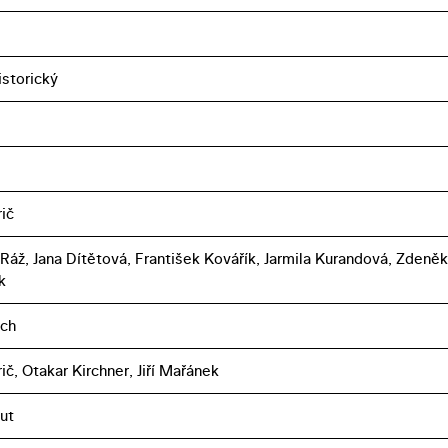
istorický
ič
 Ráž, Jana Dítětová, František Kovářík, Jarmila Kurandová, Zdeněk
k
ich
ič, Otakar Kirchner, Jiří Mařánek
ut