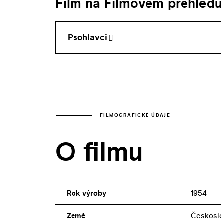
Film na Filmovém přehled
Psohlavci
FILMOGRAFICKÉ ÚDAJE
O filmu
Rok výroby
1954
Země
Českosl