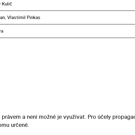
 Kulič
ian, Vlastimil Pinkas
ra
 právem a není možné je využívat. Pro účely propaga
tomu určené.