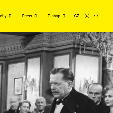
weby
Press
E-shop
CZ
sbírce
y
cujeme
nrepu
filmové dědictví
ledna 2026