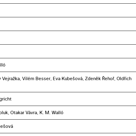
lló
v Vejražka, Vilém Besser, Eva Kubešová, Zdeněk Řehoř, Oldřich
gricht
pluk, Otakar Vávra, K. M. Walló
ukešová