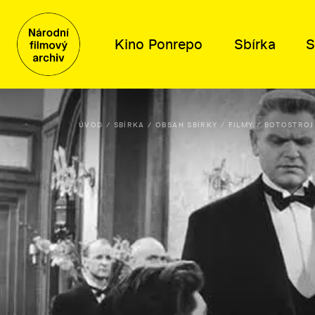
Kino Ponrepo
Sbírka
S
ÚVOD
SBÍRKA
OBSAH SBÍRKY
FILMY
BOTOSTROJ
Program
Obsah sbírky
Distribuce
Kdo jsme
Program
Filmy
Tematické výběry
Poslání a historie
Dramaturgické cykly
Knihovní fond
Katalog filmů k projekci
Poradní orgány
Plakáty, fotografie a další
O distribuci
Kariéra
Písemné archiválie
Lidé
Orální historie
Kontakty