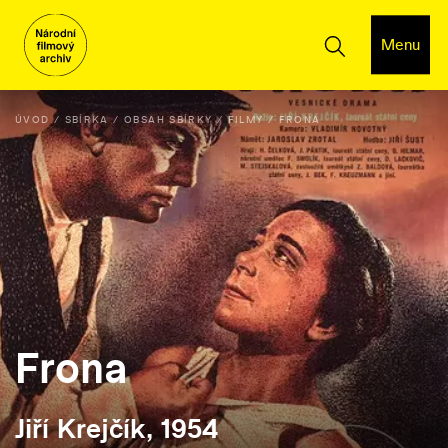
Menu
ÚVOD
SBÍRKA
OBSAH SBÍRKY
FILMY
FRONA
Frona
Jiří Krejčík, 1954