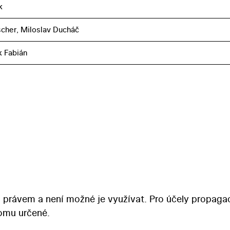
k
ischer, Miloslav Ducháč
k Fabián
 právem a není možné je využívat. Pro účely propaga
tomu určené.