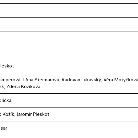
Pleskot
ramperová, Jiřina Steimarová, Radovan Lukavský, Věra Motyčková
ek, Zdena Kožíková
dlička
k Kožík, Jaromír Pleskot
jsar