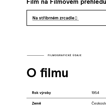
Film na Filmovém přehled
Na stříbrném zrcadle
FILMOGRAFICKÉ ÚDAJE
O filmu
Rok výroby
1954
Země
Českosl