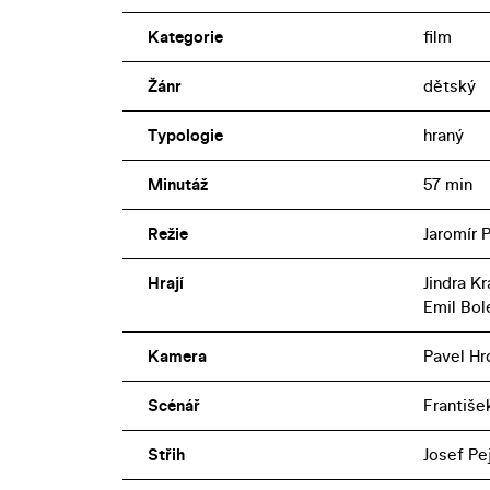
Kategorie
film
Žánr
dětský
Typologie
hraný
Minutáž
57 min
Režie
Jaromír 
Hrají
Jindra K
Emil Bol
Kamera
Pavel Hr
Scénář
Františe
Střih
Josef Pe