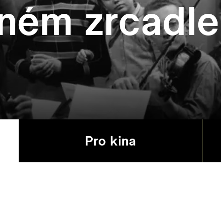
rném zrcadle
Pro kina