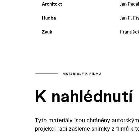
Architekt
Jan Pacá
Hudba
Jan F. F
Zvuk
Františe
MATERIÁLY K FILMU
K nahlédnutí
Tyto materiály jsou chráněny autorským
projekcí rádi zašleme snímky z filmů k 