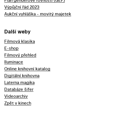
Plán genderové rovnosti (GEP)
Výpůjční řád 2023
Aukční vyhláška - movitý majetek
Další weby
Filmová klasika
E-shop
Filmový přehled
Iluminace
Online knihovní katalog
Digitální knihovna
Laterna magika
Databáze šifer
Videoarchiv
Zpět v kinech