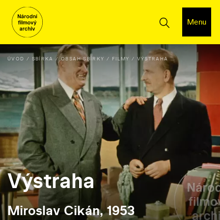
Menu
ÚVOD
SBÍRKA
OBSAH SBÍRKY
FILMY
VÝSTRAHA
Výstraha
Miroslav Cikán, 1953