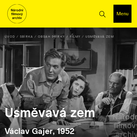
Menu
ÚVOD
SBÍRKA
OBSAH SBÍRKY
FILMY
USMĚVAVÁ ZEM
Usměvavá zem
Václav Gajer, 1952