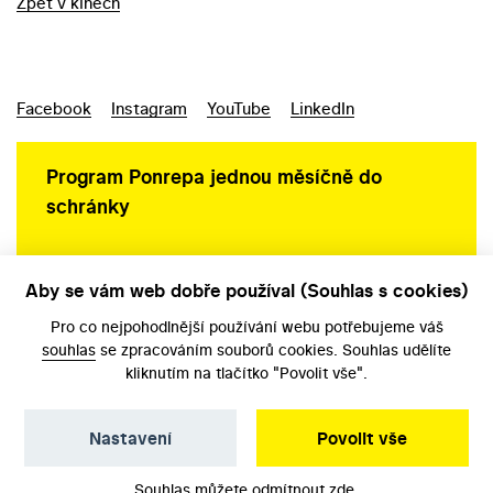
Zpět v kinech
Facebook
Instagram
YouTube
LinkedIn
Program Ponrepa jednou měsíčně do
schránky
Aby se vám web dobře používal (Souhlas s cookies)
Ochrana osobních údajů
Pro co nejpohodlnější používání webu potřebujeme váš
souhlas
se zpracováním souborů cookies. Souhlas udělíte
kliknutím na tlačítko "Povolit vše".
Nastavení
Povolit vše
©️ Národní filmový archiv, 2026
Souhlas můžete odmítnout
zde
.