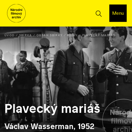
Menu
ÚVOD
SBÍRKA
OBSAH SBÍRKY
FILMY
PLAVECKÝ MARIÁŠ
Plavecký mariáš
Václav Wasserman, 1952