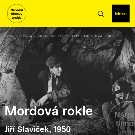
Menu
ÚVOD
SBÍRKA
OBSAH SBÍRKY
FILMY
MORDOVÁ ROKLE
Mordová rokle
Jiří Slavíček, 1950