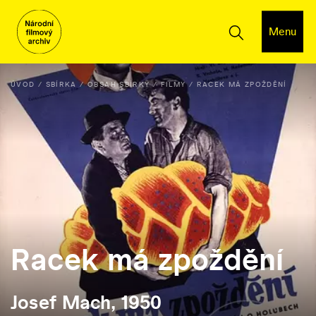
Menu
ÚVOD
SBÍRKA
OBSAH SBÍRKY
FILMY
RACEK MÁ ZPOŽDĚNÍ
Racek má zpoždění
Josef Mach, 1950