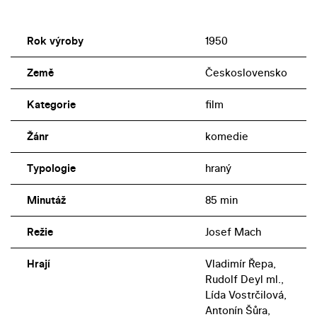
Rok výroby
1950
Země
Československo
Kategorie
film
Žánr
komedie
Typologie
hraný
Minutáž
85 min
Režie
Josef Mach
Hrají
Vladimír Řepa,
Rudolf Deyl ml.,
Lída Vostrčilová,
Antonín Šůra,