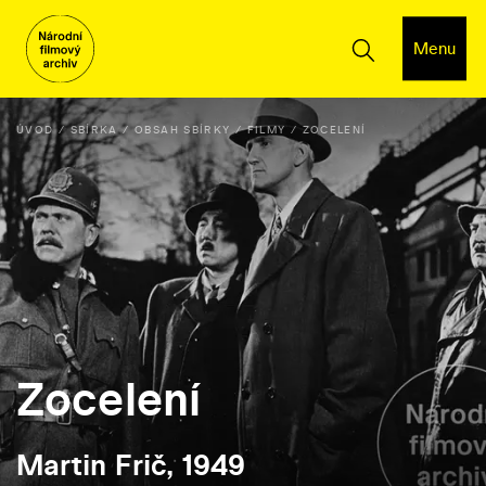
Menu
ÚVOD
SBÍRKA
OBSAH SBÍRKY
FILMY
ZOCELENÍ
Zocelení
Martin Frič, 1949