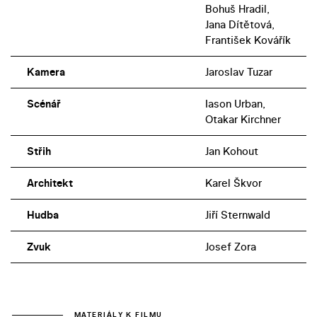
Bohuš Hradil,
Jana Dítětová,
František Kovářík
Kamera
Jaroslav Tuzar
Scénář
Iason Urban,
Otakar Kirchner
Střih
Jan Kohout
Architekt
Karel Škvor
Hudba
Jiří Sternwald
Zvuk
Josef Zora
MATERIÁLY K FILMU