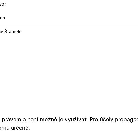
vor
ian
av Šrámek
 právem a není možné je využívat. Pro účely propaga
tomu určené.