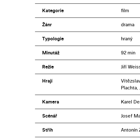
Kategorie
film
Žánr
drama
Typologie
hraný
Minutáž
92 min
Režie
Jiří Weis
Hrají
Vítězsla
Plachta, 
Kamera
Karel De
Scénář
Josef Ma
Střih
Antonín 