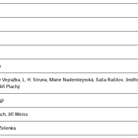
s
v Vejražka, L. H. Struna, Marie Nademlejnská, Saša Rašilov, Jindři
Jiří Plachý
gl
ch, Jiří Weiss
Zelenka