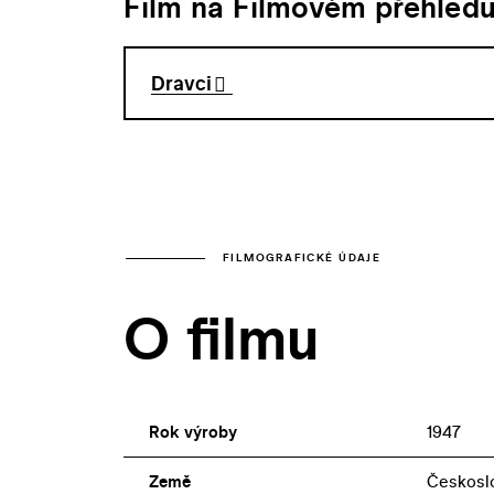
Film na Filmovém přehled
Dravci
FILMOGRAFICKÉ ÚDAJE
O filmu
Rok výroby
1947
Země
Českosl