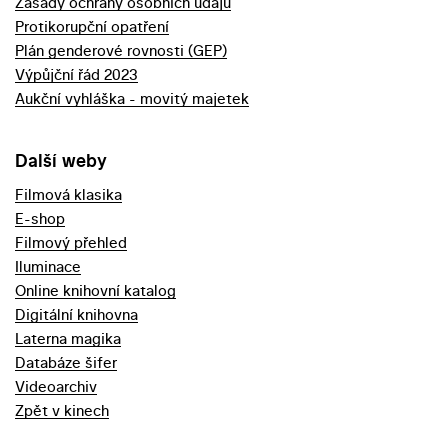
Zásady ochrany osobních údajů
Protikorupční opatření
Plán genderové rovnosti (GEP)
Výpůjční řád 2023
Aukční vyhláška - movitý majetek
Další weby
Filmová klasika
E-shop
Filmový přehled
Iluminace
Online knihovní katalog
Digitální knihovna
Laterna magika
Databáze šifer
Videoarchiv
Zpět v kinech