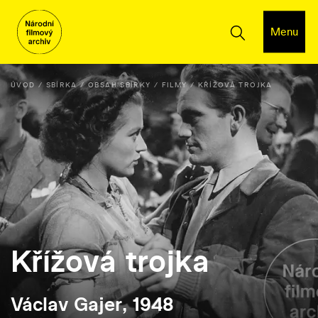
Menu
ÚVOD
SBÍRKA
OBSAH SBÍRKY
FILMY
KŘÍŽOVÁ TROJKA
Křížová trojka
Václav Gajer, 1948