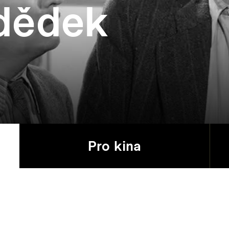
 dědek
Pro kina