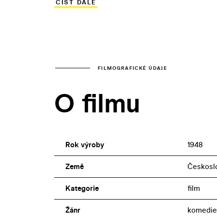
ČÍST DÁLE
50. letech ztělesnil i další podobné cha
nadšené podporovatele systému – přede
FILMOGRAFICKÉ ÚDAJE
O filmu
Rok výroby
1948
Země
Českosl
Kategorie
film
Žánr
komedie