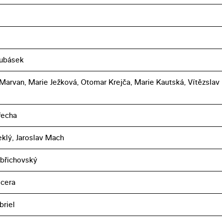
Kubásek
 Marvan, Marie Ježková, Otomar Krejča, Marie Kautská, Vítězslav
řecha
eklý, Jaroslav Mach
břichovský
cera
briel