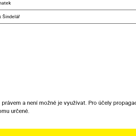
matek
k Šindelář
 právem a není možné je využívat. Pro účely propaga
tomu určené.