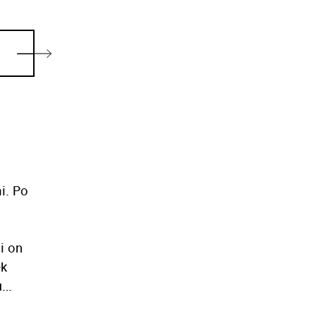
i. Po
i on
ek
u
en v