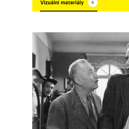
Vizuální materiály
5