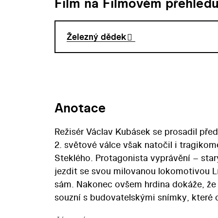
Film na Filmovém přehled
Železný dědek
Anotace
Režisér Václav Kubásek se prosadil př
2. světové válce však natočil i tragikom
Steklého. Protagonista vyprávění – sta
jezdit se svou milovanou lokomotivou Lí
sám. Nakonec ovšem hrdina dokáže, že 
souzní s budovatelskými snímky, které
1948, zachovává si však civilní charakter