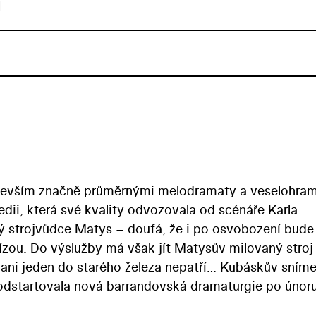
u
edevším značně průměrnými melodramaty a veselohram
edii, která své kvality odvozovala od scénáře Karla
rý strojvůdce Matys – doufá, že i po osvobození bude
zou. Do výslužby má však jít Matysův milovaný stroj 
ani jeden do starého železa nepatří… Kubáskův sním
 odstartovala nová barrandovská dramaturgie po únor
 díky představiteli titulní role, Jaroslavu Marvanovi. T