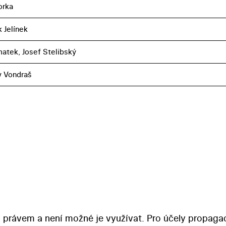
orka
 Jelínek
atek, Josef Stelibský
v Vondraš
 právem a není možné je využívat. Pro účely propaga