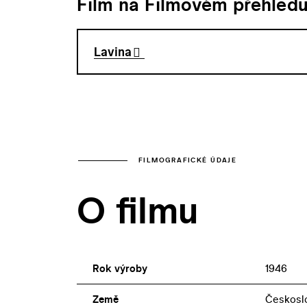
Film na Filmovém přehled
Lavina
FILMOGRAFICKÉ ÚDAJE
O filmu
Rok výroby
1946
Země
Českosl