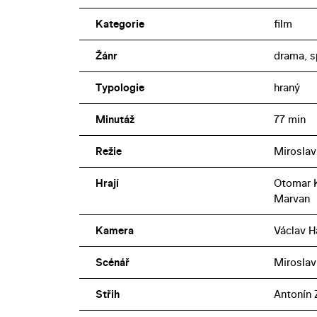
Kategorie
film
Žánr
drama, s
Typologie
hraný
Minutáž
77 min
Režie
Miroslav
Hrají
Otomar K
Marvan
Kamera
Václav H
Scénář
Miroslav 
Střih
Antonín 