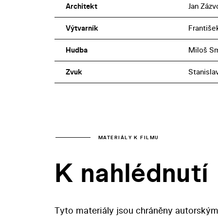
Architekt
Jan Zázv
Výtvarník
František
Hudba
Miloš Sm
Zvuk
Stanisla
MATERIÁLY K FILMU
K nahlédnutí
Tyto materiály jsou chráněny autorským