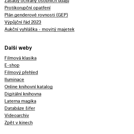
Zásady ochrany osobních údajů
Protikorupční opatření
Plán genderové rovnosti (GEP)
Výpůjční řád 2023
Aukční vyhláška - movitý majetek
Další weby
Filmová klasika
E-shop
Filmový přehled
Iluminace
Online knihovní katalog
Digitální knihovna
Laterna magika
Databáze šifer
Videoarchiv
Zpět v kinech