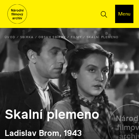
Menu
ÚVOD
SBÍRKA
OBSAH SBÍRKY
FILMY
SKALNÍ PLEMENO
Skalní plemeno
Ladislav Brom, 1943