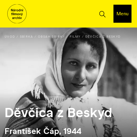
Menu
ÚVOD
SBÍRKA
OBSAH SBÍRKY
FILMY
DĚVČICA Z BESKYD
Děvčica z Beskyd
František Čáp, 1944