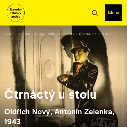
Menu
ÚVOD
SBÍRKA
OBSAH SBÍRKY
FILMY
ČTRNÁCTÝ U STOLU
Čtrnáctý u stolu
Oldřich Nový, Antonín Zelenka,
1943