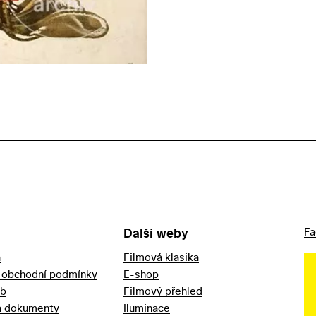
Další weby
Fa
a
Filmová klasika
 obchodní podmínky
E-shop
eb
Filmový přehled
a dokumenty
Iluminace