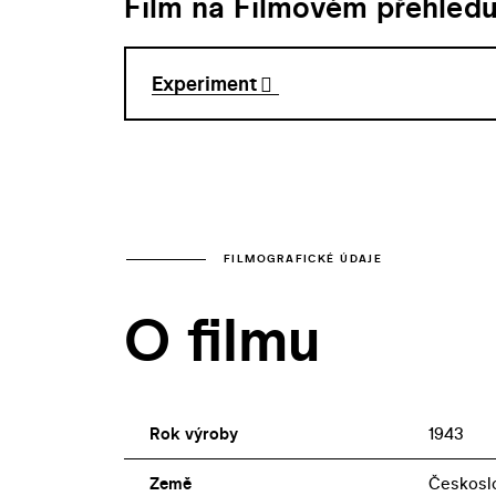
Film na Filmovém přehled
Experiment
FILMOGRAFICKÉ ÚDAJE
O filmu
Rok výroby
1943
Země
Českosl