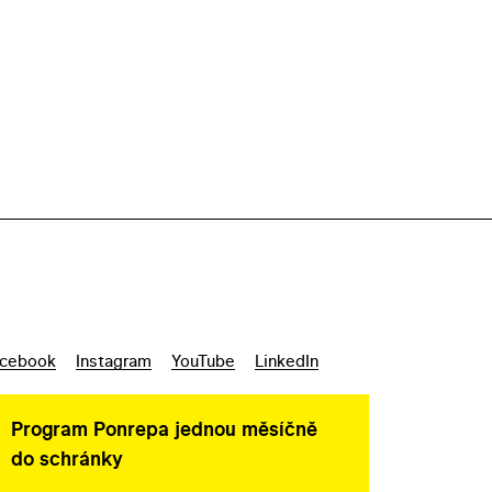
cebook
Instagram
YouTube
LinkedIn
Program Ponrepa jednou měsíčně
do schránky