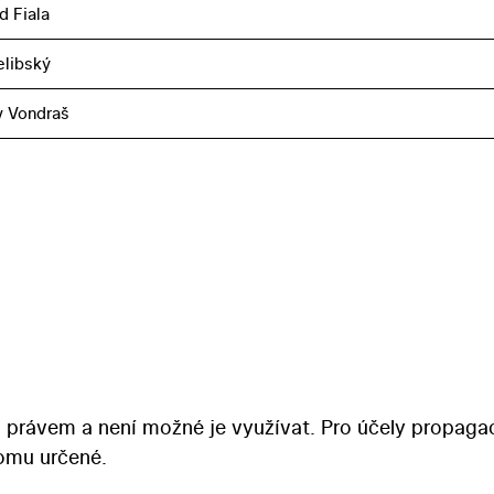
d Fiala
elibský
v Vondraš
 právem a není možné je využívat. Pro účely propaga
tomu určené.