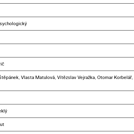
sychologický
ič
těpánek, Vlasta Matulová, Vítězslav Vejražka, Otomar Korbelář, 
eklý
ut