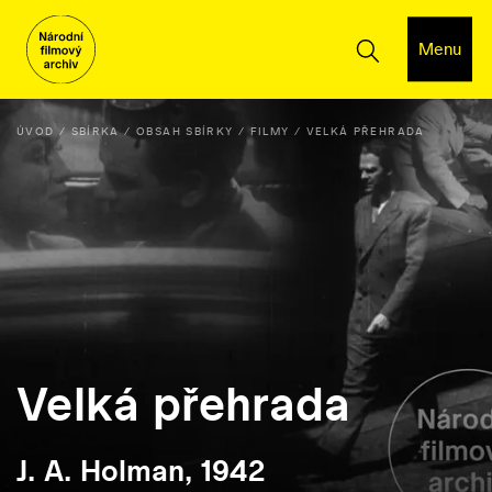
Menu
ÚVOD
SBÍRKA
OBSAH SBÍRKY
FILMY
VELKÁ PŘEHRADA
Velká přehrada
J. A. Holman, 1942