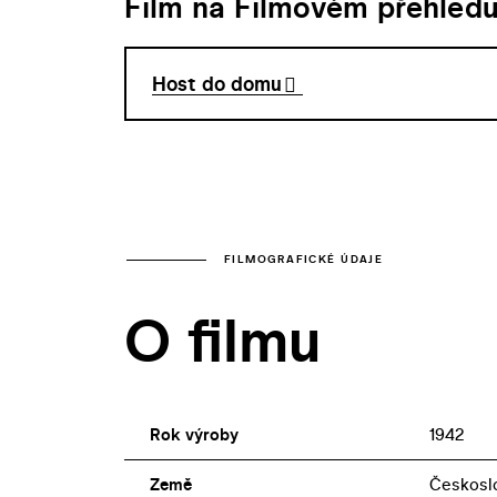
Film na Filmovém přehled
Host do domu
FILMOGRAFICKÉ ÚDAJE
O filmu
Rok výroby
1942
Země
Českosl