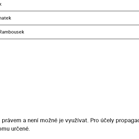
k
matek
 Rambousek
 právem a není možné je využívat. Pro účely propaga
tomu určené.