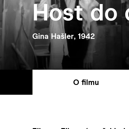
Host do
Gina Hašler, 1942
O filmu