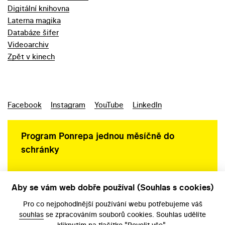
Digitální knihovna
Laterna magika
Databáze šifer
Videoarchiv
Zpět v kinech
Facebook
Instagram
YouTube
LinkedIn
Program Ponrepa jednou měsíčně do
schránky
Aby se vám web dobře používal (Souhlas s cookies)
Ochrana osobních údajů
Pro co nejpohodlnější používání webu potřebujeme váš
souhlas
se zpracováním souborů cookies. Souhlas udělíte
kliknutím na tlačítko "Povolit vše".