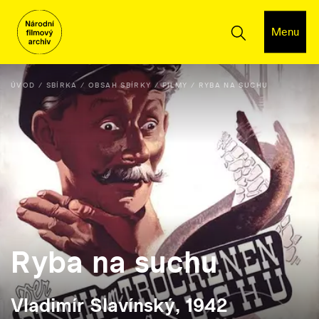
Menu
ÚVOD
SBÍRKA
OBSAH SBÍRKY
FILMY
RYBA NA SUCHU
Ryba na suchu
Vladimír Slavínský, 1942