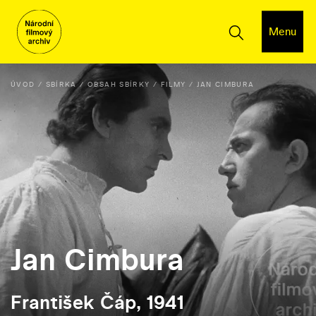
Menu
ÚVOD
SBÍRKA
OBSAH SBÍRKY
FILMY
JAN CIMBURA
Jan Cimbura
František Čáp, 1941