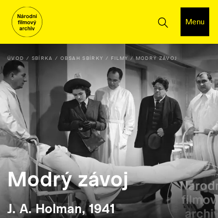
Menu
ÚVOD
SBÍRKA
OBSAH SBÍRKY
FILMY
MODRÝ ZÁVOJ
Modrý závoj
J. A. Holman, 1941