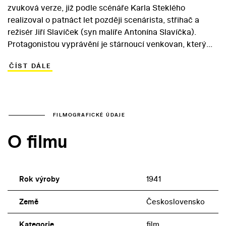
zvuková verze, již podle scénáře Karla Steklého
realizoval o patnáct let později scenárista, střihač a
režisér Jiří Slavíček (syn malíře Antonína Slavíčka).
Protagonistou vyprávění je stárnoucí venkovan, který
přijede na návštěvu do Prahy k dospělému synovi
ČÍST DÁLE
(Ladislav Boháč). Prostoduchý Bezoušek (Jaroslav
Vojta) si neužívá jen radostí velkoměsta. Díky svému
dobrému srdci přispěje i k tomu, aby se naplnila
zapovězená láska synovy švagrové Melanky (Vlasta
Matulová). Ta navzdory přání přísného otce (Karel
FILMOGRAFICKÉ ÚDAJE
Hašler) miluje stavitelského asistenta Králiše (Jan Pivec)
O filmu
… Film silně apeloval na vlastenecké city
protektorátního publika zvláště úryvkem z opery
Prodaná nevěsta, na niž se hrdinové vypraví do divadla.
Německá cenzura reagovala okamžitým zákazem
Rok výroby
1941
veškerých vlasteneckých tendencí v českém filmu.
Země
Československo
Kategorie
film