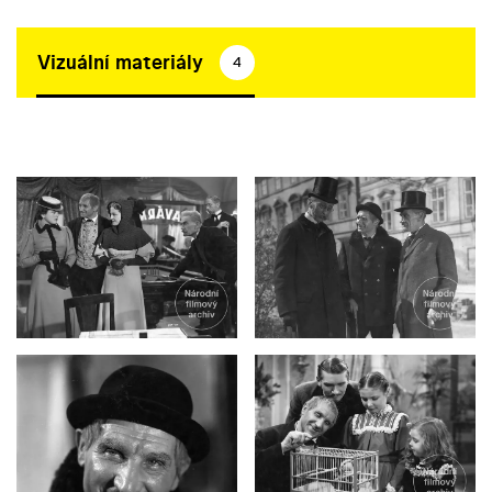
Vizuální materiály
4