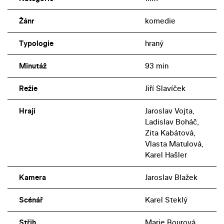
Žánr
komedie
Typologie
hraný
Minutáž
93 min
Režie
Jiří Slavíček
Hrají
Jaroslav Vojta,
Ladislav Boháč,
Zita Kabátová,
Vlasta Matulová,
Karel Hašler
Kamera
Jaroslav Blažek
Scénář
Karel Steklý
Střih
Marie Bourová