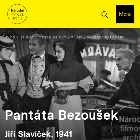
Menu
ÚVOD
SBÍRKA
OBSAH SBÍRKY
FILMY
PANTÁTA BEZOUŠEK
Pantáta Bezoušek
Jiří Slavíček, 1941