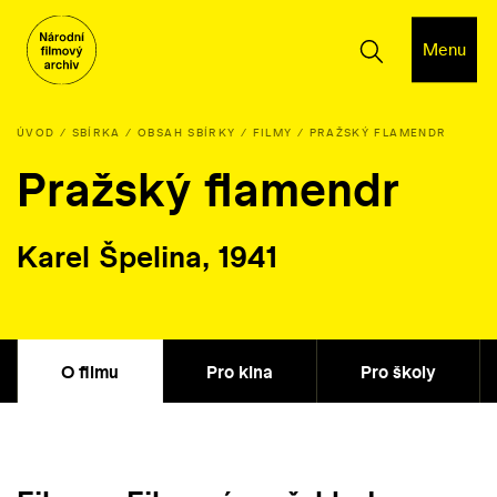
Menu
ÚVOD
SBÍRKA
OBSAH SBÍRKY
FILMY
PRAŽSKÝ FLAMENDR
Pražský flamendr
Karel Špelina, 1941
O filmu
Pro kina
Pro školy