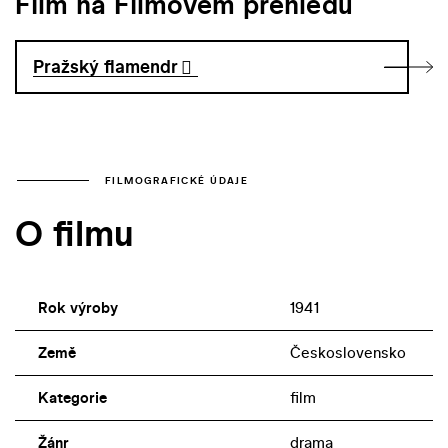
Film na Filmovém přehledu
Pražský flamendr
FILMOGRAFICKÉ ÚDAJE
O filmu
Rok výroby
1941
Země
Československo
Kategorie
film
Žánr
drama