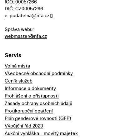
IČO: 00057266
DIČ: CZ00057266
e-podatelna@nfa.cz
Správa webu:
webmaster@nfa.cz
Servis
Volná místa
Všeobecné obchodní podmínky
Ceník služeb
Informace a dokumenty
Prohlášení o přístupnosti
Zásady ochrany osobních údajů
Protikorupční opatření
Plán genderové rovnosti (GEP)
Výpůjční řád 2023
Aukční vyhláška - movitý majetek