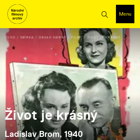
Menu
ÚVOD
SBÍRKA
OBSAH SBÍRKY
FILMY
ŽIVOT JE KRÁSNÝ
Život je krásný
Ladislav Brom, 1940