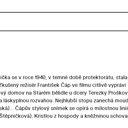
u
a se v roce 1940, v temné době protektorátu, stala
kušený režisér František Čáp ve filmu citlivě vypráví
nový domov na Starém bělidle u dcery Terezky Proškov
a láskyplnou rozvahou. Nejhlubší stopu zanechá mou
á)... Čápův stylový snímek se opírá o milostnou linii
a Štěpničková), Kristlou z hospody a kněžninou schov
y, zachycené kamerou Karla Degla. Babička se stala pr