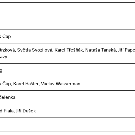
k Čáp
Brzková, Světla Svozilová, Karel Třešňák, Nataša Tanská, Jiří Pape
ňavý
gl
k Čáp, Karel Hašler, Václav Wasserman
Zelenka
 Fiala, Jiří Dušek