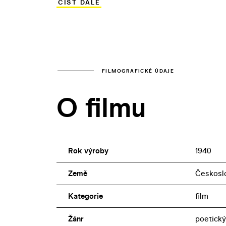
ČÍST DÁLE
velkou filmovou rolí tehdy pětašedesátil
odchodu do divadelního důchodu a půso
FILMOGRAFICKÉ ÚDAJE
O filmu
Rok výroby
1940
Země
Českosl
Kategorie
film
Žánr
poetický