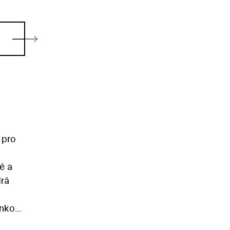
 pro
é a
drá
ankou
vní