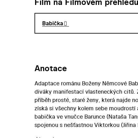
Film na Filmovém přehled
Babička
Anotace
Adaptace románu Boženy Němcové Babičk
diváky manifestací vlasteneckých citů. Z
příběh prosté, staré ženy, která najde 
získá si všechny kolem sebe moudrostí 
babička ve vnučce Barunce (Nataša Tansk
spojenou s nešťastnou Viktorkou (Jiřin
Hortensií. Dojímá i krásou české krajin