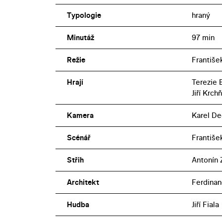
Typologie
hraný
Minutáž
97 min
Režie
Františe
Hrají
Terezie 
Jiří Krch
Kamera
Karel De
Scénář
Františe
Střih
Antonín 
Architekt
Ferdinand
Hudba
Jiří Fiala