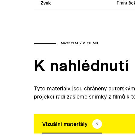
Zvuk
Františe
MATERIÁLY K FILMU
K nahlédnutí
Tyto materiály jsou chráněny autorským
projekcí rádi zašleme snímky z filmů k 
Vizuální materiály
5