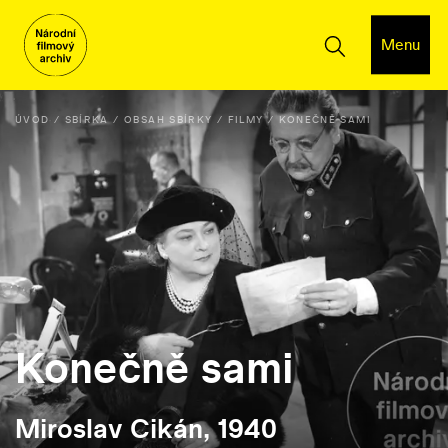
Menu
ÚVOD
SBÍRKA
OBSAH SBÍRKY
FILMY
KONEČNĚ SAMI
Konečně sami
Miroslav Cikán, 1940