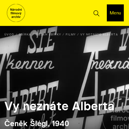
Menu
ÚVOD
SBÍRKA
OBSAH SBÍRKY
FILMY
VY NEZNÁTE ALBERTA
Vy neznáte Alberta
Čeněk Šlégl, 1940