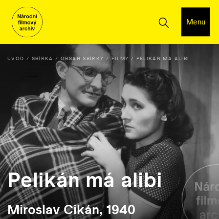
Menu
ÚVOD
SBÍRKA
OBSAH SBÍRKY
FILMY
PELIKÁN MÁ ALIBI
Pelikán má alibi
Miroslav Cikán, 1940