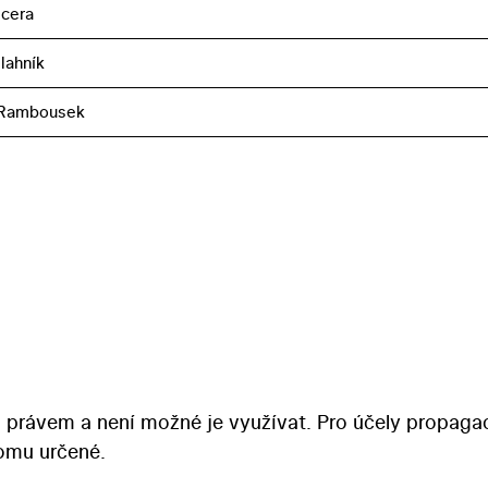
cera
lahník
 Rambousek
 právem a není možné je využívat. Pro účely propaga
tomu určené.