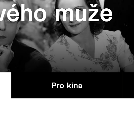
vého muže
Pro kina