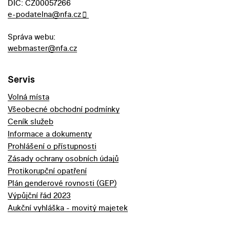
DIČ: CZ00057266
e-podatelna@nfa.cz
Správa webu:
webmaster@nfa.cz
Servis
Volná místa
Všeobecné obchodní podmínky
Ceník služeb
Informace a dokumenty
Prohlášení o přístupnosti
Zásady ochrany osobních údajů
Protikorupční opatření
Plán genderové rovnosti (GEP)
Výpůjční řád 2023
Aukční vyhláška - movitý majetek