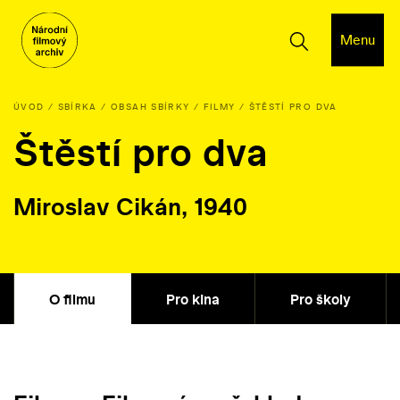
Menu
ÚVOD
SBÍRKA
OBSAH SBÍRKY
FILMY
ŠTĚSTÍ PRO DVA
Štěstí pro dva
Miroslav Cikán, 1940
O filmu
Pro kina
Pro školy