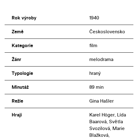
Rok výroby
1940
Země
Československo
Kategorie
film
Žánr
melodrama
Typologie
hraný
Minutáž
89 min
Režie
Gina Hašler
Hrají
Karel Höger, Lída
Baarová, Světla
Svozilová, Marie
Blažková,