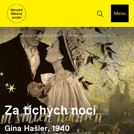
Menu
ÚVOD
SBÍRKA
OBSAH SBÍRKY
FILMY
ZA TICHÝCH NOCÍ
Za tichých nocí
Gina Hašler, 1940