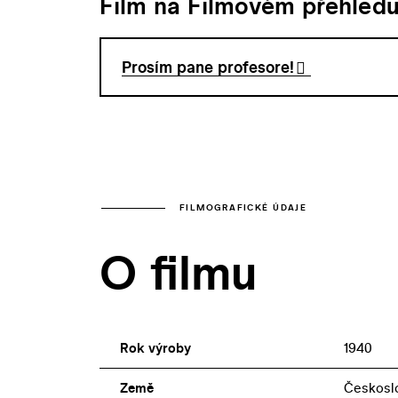
Film na Filmovém přehled
Prosím pane profesore!
FILMOGRAFICKÉ ÚDAJE
O filmu
Rok výroby
1940
Země
Českosl