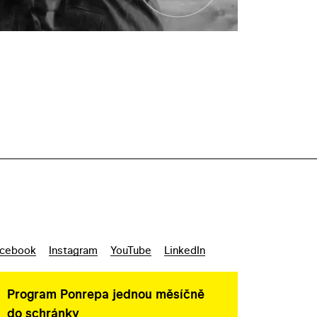
cebook
Instagram
YouTube
LinkedIn
Program Ponrepa jednou měsíčně
do schránky