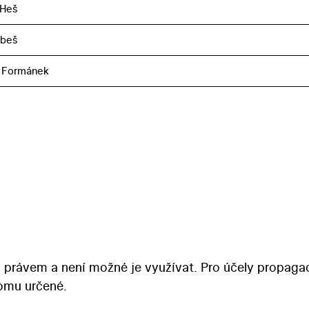
 Heš
obeš
 Formánek
 právem a není možné je využívat. Pro účely propaga
tomu určené.