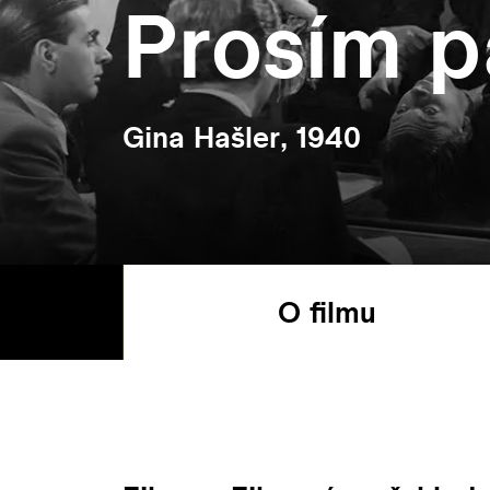
Prosím p
Gina Hašler, 1940
O filmu