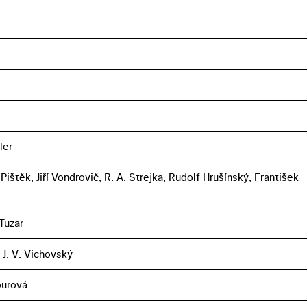
ler
ištěk, Jiří Vondrovič, R. A. Strejka, Rudolf Hrušínský, František
Tuzar
 J. V. Vichovský
ourová