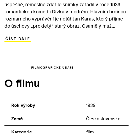
úspěšné, řemeslně zdařilé snímky zařadil v roce 1939 i
romantickou komedii Dívka v modrém. Hlavním hrdinou
rozmarného vyprávění je notář Jan Karas, který přijme
do úschovy „prokletý“ starý obraz. Osamělý muž
portrétu půvabné dívky rychle propadne. K jeho údivu
ČÍST DÁLE
šlechtična jednoho dne vystoupí z rámu, nechce ani
slyšet o tom, že by se vrátila na plátno, a začne svému
ctiteli s chutí komplikovat život... Vávra natočil stylovou
společenskou veselohru ve francouzském duchu. V
hlavních rolích využil dvou hereckých hvězd: roli
FILMOGRAFICKÉ ÚDAJE
komtesy Blanky z Blankenbergu (respektive studentky
O filmu
Vlasty, která se za ni z popudu hrdinových rozverných
přátel vydává) ztvárnila Lída Baarová. Karase si zahrál
Oldřich Nový, který také nazpíval titulní píseň.
Rok výroby
1939
Země
Československo
Kategorie
film