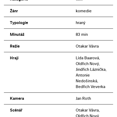
Žánr
komedie
Typologie
hraný
Minutáž
83 min
Režie
Otakar Vávra
Hrají
Lída Baarová,
Oldřich Nový,
Jindřich Láznička,
Antonie
Nedošinská,
Bedřich Veverka
Kamera
Jan Roth
Scénář
Otakar Vávra,
Oldřich Nový,