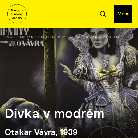
Menu
ÚVOD
SBÍRKA
OBSAH SBÍRKY
FILMY
DÍVKA V MODRÉM
Dívka v modrém
Otakar Vávra, 1939