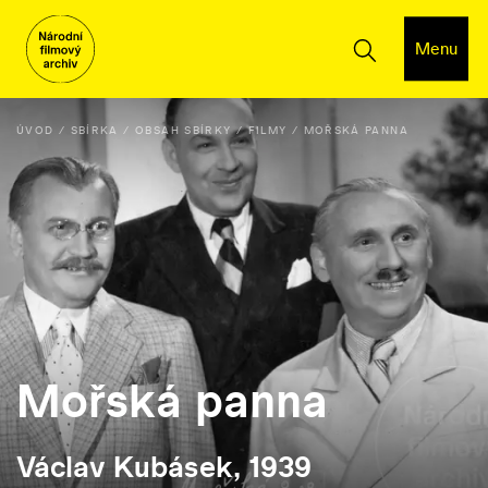
Menu
ÚVOD
SBÍRKA
OBSAH SBÍRKY
FILMY
MOŘSKÁ PANNA
Mořská panna
Václav Kubásek, 1939