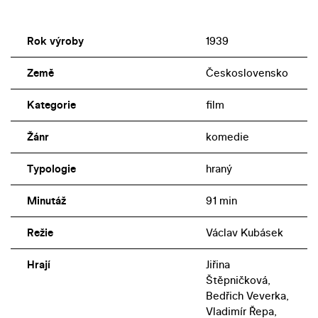
Rok výroby
1939
Země
Československo
Kategorie
film
Žánr
komedie
Typologie
hraný
Minutáž
91 min
Režie
Václav Kubásek
Hrají
Jiřina
Štěpničková,
Bedřich Veverka,
Vladimír Řepa,