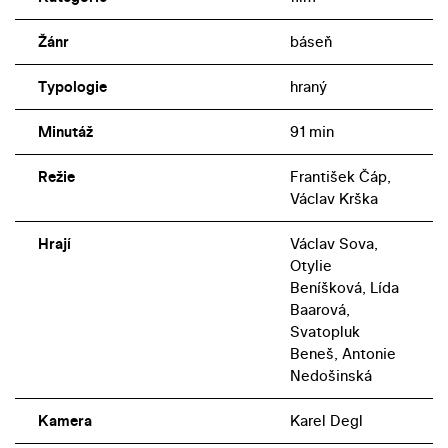
Žánr
báseň
Typologie
hraný
Minutáž
91 min
Režie
František Čáp,
Václav Krška
Hrají
Václav Sova,
Otylie
Beníšková, Lída
Baarová,
Svatopluk
Beneš, Antonie
Nedošinská
Kamera
Karel Degl