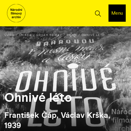
Menu
ÚVOD
SBÍRKA
OBSAH SBÍRKY
FILMY
OHNIVÉ LÉTO
Ohnivé léto
František Čáp, Václav Krška,
1939