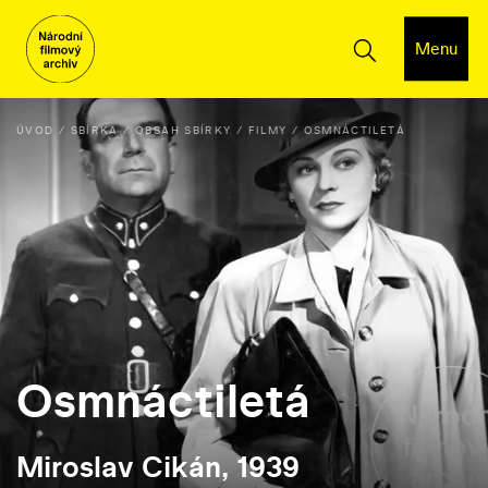
Menu
ÚVOD
SBÍRKA
OBSAH SBÍRKY
FILMY
OSMNÁCTILETÁ
Osmnáctiletá
Miroslav Cikán, 1939