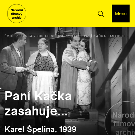
Menu
ÚVOD
SBÍRKA
OBSAH SBÍRKY
FILMY
PANÍ KAČKA ZASAHUJE...
Paní Kačka
zasahuje...
Karel Špelina, 1939