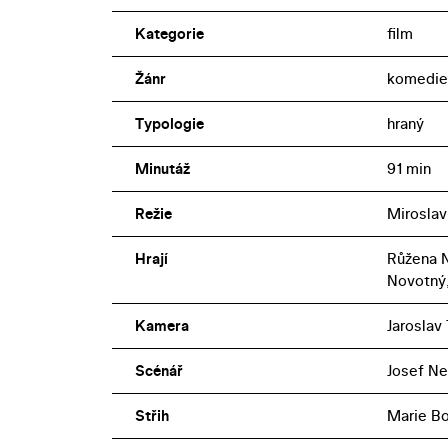
Kategorie
film
Žánr
komedie
Typologie
hraný
Minutáž
91 min
Režie
Miroslav
Hrají
Růžena N
Novotný,
Kamera
Jaroslav 
Scénář
Josef Ne
Střih
Marie B