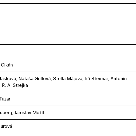
 Cikán
asková, Nataša Gollová, Stella Májová, Jiří Steimar, Antonín
 R. A. Strejka
Tuzar
uberg, Jaroslav Mottl
ourová