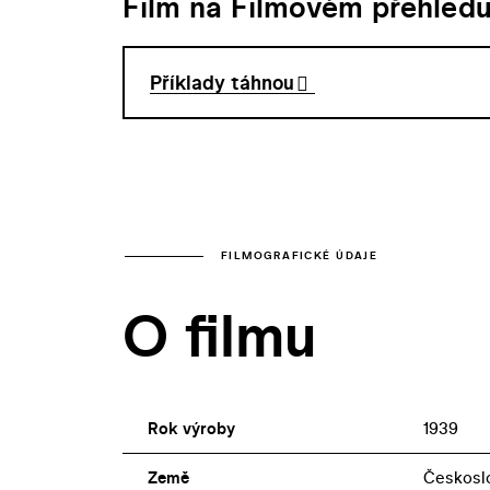
Film na Filmovém přehled
Příklady táhnou
FILMOGRAFICKÉ ÚDAJE
O filmu
Rok výroby
1939
Země
Českosl