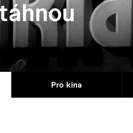
 táhnou
Pro kina