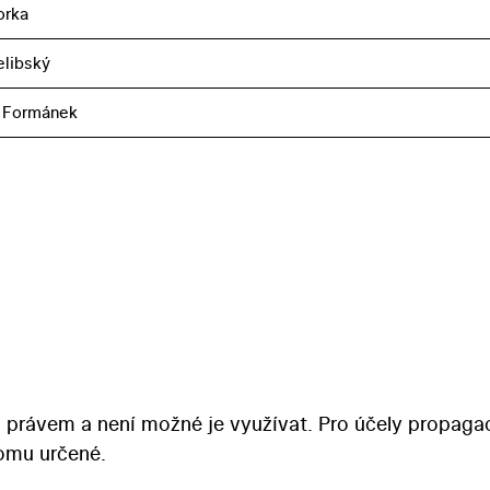
orka
elibský
 Formánek
 právem a není možné je využívat. Pro účely propaga
tomu určené.