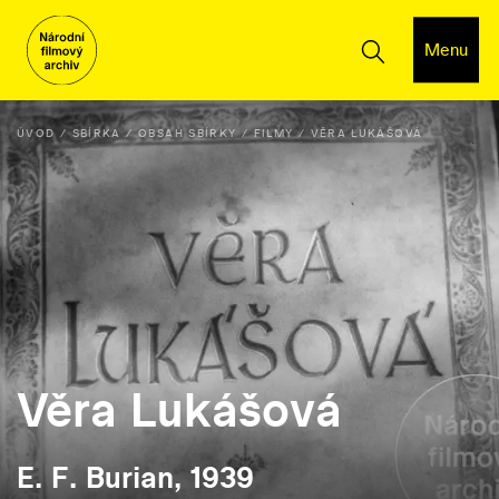
Menu
ÚVOD
SBÍRKA
OBSAH SBÍRKY
FILMY
VĚRA LUKÁŠOVÁ
Věra Lukášová
E. F. Burian, 1939