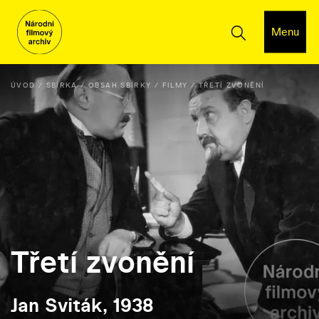
Menu
ÚVOD
SBÍRKA
OBSAH SBÍRKY
FILMY
TŘETÍ ZVONĚNÍ
Třetí zvonění
Jan Sviták, 1938